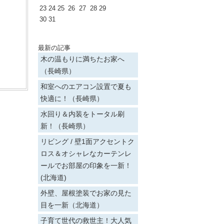
23
24
25
26
27
28
29
30
31
最新の記事
木の温もりに満ちたお家へ
（長崎県）
和室へのエアコン設置で夏も
快適に！（長崎県）
水回り＆内装をトータル刷
新！（長崎県）
リビング / 壁1面アクセントク
ロス＆オシャレなカーテンレ
ールでお部屋の印象を一新！
(北海道)
外壁、屋根塗装でお家の見た
目を一新（北海道）
子育て世代の救世主！大人気