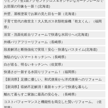
リビング / 壁1面アクセントクロス＆オシャレなカーテンレールで
お部屋の印象を一新！(北海道)
外壁、屋根塗装でお家の見た目を一新（北海道）
子育て世代の救世主！大人気ガス衣類乾燥機「乾太くん」（福岡
県）
浴室・洗面化粧台リフォームで快適な水回りへ♪(北海道)
外構バリアフリーリフォーム（長崎県）
段差解消と断熱強化で実現！安心・快適なバスタイム(北海道)
無駄のないスマートキッチンへ（長崎県）
白が巡る、明るいキッチンへ（佐賀県）
快適さが一新する水回りリフォーム！（福岡県）
【新潟県】足腰に優しい。和式便座から洋式便座へのリフォーム
【新潟県】収納不足解消！最新キッチンで快適な暮らし
離れて暮らすご家族に最高の安心を。（長崎県）
コストパフォーマンスと機能性を両立した賢いリフォーム。（佐
賀県）