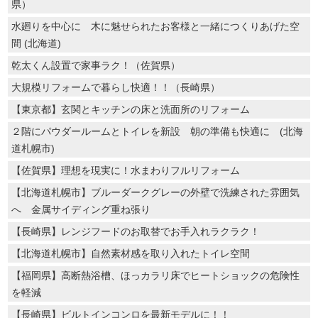
県）
水廻りを中心に 木に魅せられたお客様と一緒につくりあげた空
間 (北海道)
乾太くん設置で家事ラク！（佐賀県）
大規模リフォームで暮らし快適！！（長崎県）
【東京都】玄関とキッチンの床と洗面所のリフォーム
２階にパウダールームとトイレを新設 朝の準備も快適に (北海
道札幌市)
【佐賀県】理想を現実に！水まわりフルリフォーム
【北海道札幌市】ブルーダークグレーの外壁で洗練された雰囲気
へ 金属サイディング重ね張り
【長崎県】レンジフードのお取替でお手入れラクラク！
【北海道札幌市】自然素材感を取り入れたトイレ空間
【福岡県】高断熱浴槽、ほっカラリ床でヒートショックの危険性
を軽減
【長崎県】ビルトインコンロを最新モデルに！！