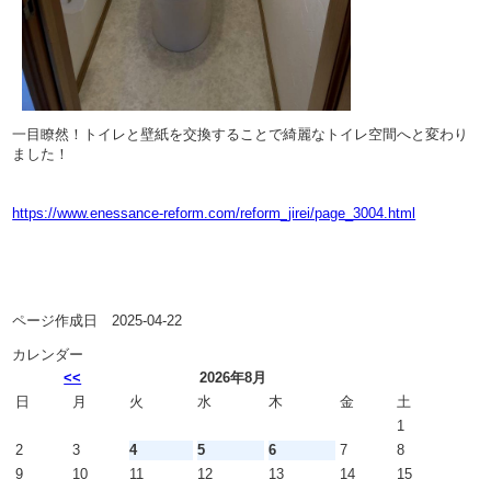
一目瞭然！トイレと壁紙を交換することで綺麗なトイレ空間へと変わり
ました！
https://www.enessance-reform.com/reform_jirei/page_3004.html
ページ作成日 2025-04-22
カレンダー
<<
2026年8月
日
月
火
水
木
金
土
1
2
3
4
5
6
7
8
9
10
11
12
13
14
15