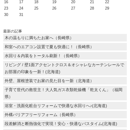
16
17
18
19
20
21
22
23
24
25
26
27
28
29
30
31
最新の記事
木の温もりに満ちたお家へ（長崎県）
和室へのエアコン設置で夏も快適に！（長崎県）
水回り＆内装をトータル刷新！（長崎県）
リビング / 壁1面アクセントクロス＆オシャレなカーテンレールで
お部屋の印象を一新！(北海道)
外壁、屋根塗装でお家の見た目を一新（北海道）
子育て世代の救世主！大人気ガス衣類乾燥機「乾太くん」（福岡
県）
浴室・洗面化粧台リフォームで快適な水回りへ♪(北海道)
外構バリアフリーリフォーム（長崎県）
段差解消と断熱強化で実現！安心・快適なバスタイム(北海道)