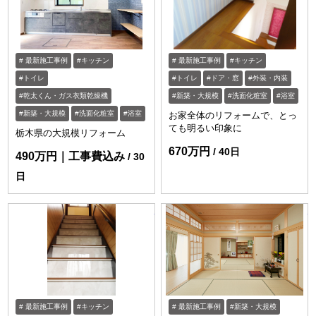
最新施工事例
キッチン
最新施工事例
キッチン
トイレ
トイレ
ドア・窓
外装・内装
乾太くん・ガス衣類乾燥機
新築・大規模
洗面化粧室
浴室
新築・大規模
洗面化粧室
浴室
お家全体のリフォームで、とっ
ても明るい印象に
栃木県の大規模リフォーム
670万円
40日
490万円｜工事費込み
30
日
https://www.enessance-reform.com/jirei
ht
最新施工事例
キッチン
最新施工事例
新築・大規模