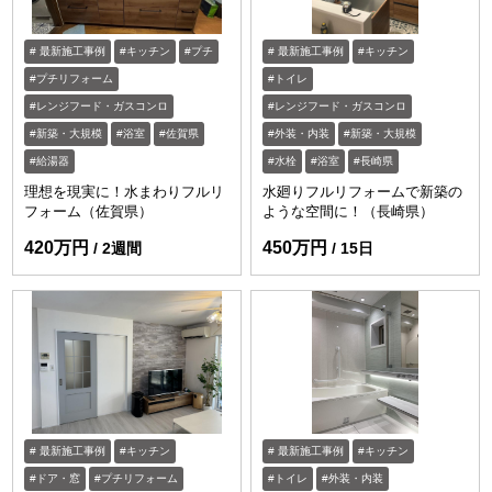
最新施工事例
キッチン
プチ
最新施工事例
キッチン
プチリフォーム
トイレ
レンジフード・ガスコンロ
レンジフード・ガスコンロ
新築・大規模
浴室
佐賀県
外装・内装
新築・大規模
給湯器
水栓
浴室
長崎県
理想を現実に！水まわりフルリ
水廻りフルリフォームで新築の
フォーム（佐賀県）
ような空間に！（長崎県）
420万円
450万円
2週間
15日
最新施工事例
キッチン
最新施工事例
キッチン
ドア・窓
プチリフォーム
トイレ
外装・内装