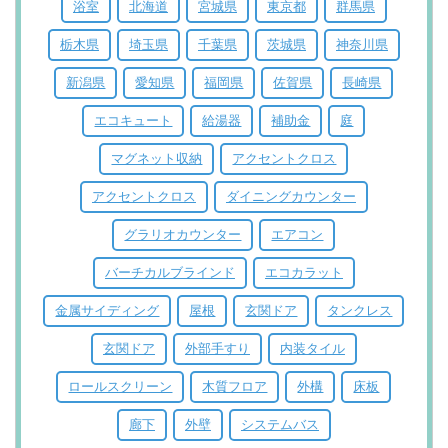
浴室
北海道
宮城県
東京都
群馬県
栃木県
埼玉県
千葉県
茨城県
神奈川県
新潟県
愛知県
福岡県
佐賀県
長崎県
エコキュート
給湯器
補助金
庭
マグネット収納
アクセントクロス
アクセントクロス
ダイニングカウンター
グラリオカウンター
エアコン
バーチカルブラインド
エコカラット
金属サイディング
屋根
玄関ドア
タンクレス
玄関ドア
外部手すり
内装タイル
ロールスクリーン
木質フロア
外構
床板
廊下
外壁
システムバス