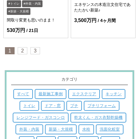
トイレ
外装・内装
エネサンスの木造注文住宅であ
たたかい新築♪
新築・大規模
間取り変更も思いのまま！
3,500万円
4ヶ月間
530万円
21日
1
2
3
カテゴリ
すべて
最新施工事例
エクステリア
キッチン
トイレ
ドア・窓
プチ
プチリフォーム
レンジフード・ガスコンロ
乾太くん・ガス衣類乾燥機
外装・内装
新築・大規模
水栓
洗面化粧室