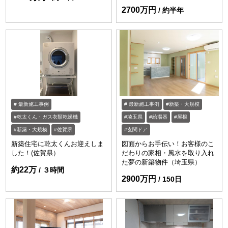
2700万円
約半年
最新施工事例
最新施工事例
新築・大規模
乾太くん・ガス衣類乾燥機
埼玉県
給湯器
屋根
新築・大規模
佐賀県
玄関ドア
新築住宅に乾太くんお迎えしま
図面からお手伝い！お客様のこ
した！(佐賀県）
だわりの家相・風水を取り入れ
た夢の新築物件（埼玉県）
約22万
３時間
2900万円
150日