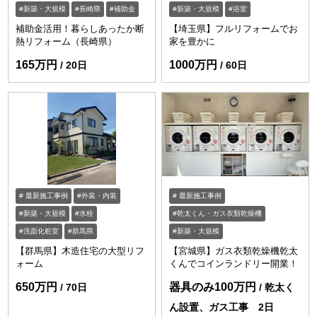
新築・大規模
長崎県
補助金
新築・大規模
浴室
補助金活用！暮らしあったか断
【埼玉県】フルリフォームでお
熱リフォーム（長崎県）
家を豊かに
165万円
1000万円
20日
60日
最新施工事例
外装・内装
最新施工事例
新築・大規模
水栓
乾太くん・ガス衣類乾燥機
洗面化粧室
群馬県
新築・大規模
【群馬県】木造住宅の大型リフ
【宮城県】ガス衣類乾燥機乾太
ォーム
くんでコインランドリー開業！
650万円
器具のみ100万円
70日
乾太く
ん設置、ガス工事 2日