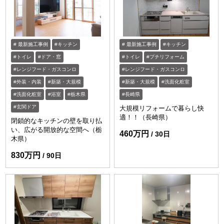
最新施工事例
キッチン
最新施工事例
キッチン
トイレ
ドア・窓
トイレ
プチリフォーム
レンジフード・ガスコンロ
レンジフード・ガスコンロ
外装・内装
新築・大規模
新築・大規模
洗面化粧室
洗面化粧室
浴室
栃木県
長崎県
玄関ドア
大規模リフォームで暮らし快
適！！（長崎県）
閉鎖的なキッチンの壁を取り払
い、広がる開放的な空間へ（栃
460万円
30日
木県）
830万円
90日