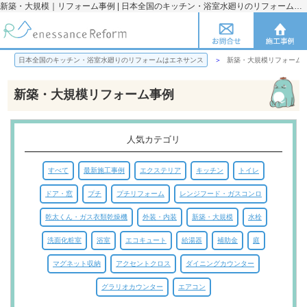
新築・大規模｜リフォーム事例 | 日本全国のキッチン・浴室水廻りのリフォームのことならエネサンス
日本全国のキッチン・浴室水廻りのリフォームはエネサンス
新築・大規模リフォーム
新築・大規模リフォーム事例
人気カテゴリ
すべて
最新施工事例
エクステリア
キッチン
トイレ
ドア・窓
プチ
プチリフォーム
レンジフード・ガスコンロ
乾太くん・ガス衣類乾燥機
外装・内装
新築・大規模
水栓
洗面化粧室
浴室
エコキュート
給湯器
補助金
庭
マグネット収納
アクセントクロス
ダイニングカウンター
グラリオカウンター
エアコン