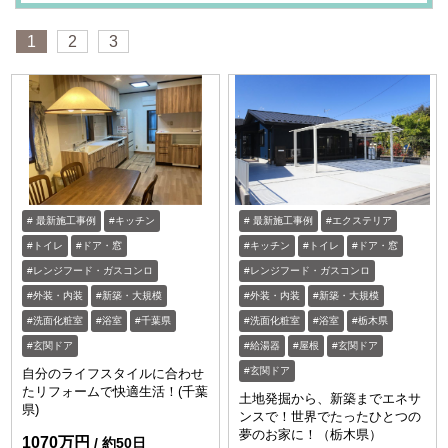
1
2
3
最新施工事例
キッチン
最新施工事例
エクステリア
トイレ
ドア・窓
キッチン
トイレ
ドア・窓
レンジフード・ガスコンロ
レンジフード・ガスコンロ
外装・内装
新築・大規模
外装・内装
新築・大規模
洗面化粧室
浴室
千葉県
洗面化粧室
浴室
栃木県
玄関ドア
給湯器
屋根
玄関ドア
玄関ドア
自分のライフスタイルに合わせ
たリフォームで快適生活！(千葉
土地発掘から、新築までエネサ
県)
ンスで！世界でたったひとつの
夢のお家に！（栃木県）
1070万円
約50日