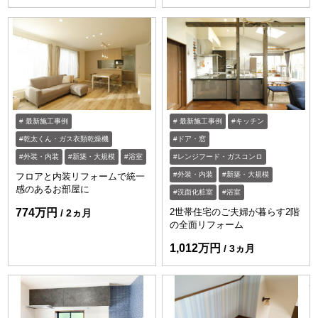
最新施工事例
最新施工事例
キッチン
乾太くん・ガス衣類乾燥機
ドア・窓
外装・内装
新築・大規模
浴室
レンジフード・ガスコンロ
外装・内装
新築・大規模
フロアと内装リフォームで統一
感のあるお部屋に
洗面化粧室
浴室
774万円
2世帯住宅のご夫婦が暮らす2階
2ヵ月
の全面リフォーム
1,012万円
3ヵ月
ht