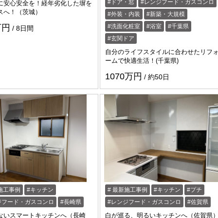
ドア・窓
レンジフード・ガスコンロ
に安心安全を！経年劣化した塀を
スへ！（茨城）
外装・内装
新築・大規模
万円
洗面化粧室
浴室
千葉県
8日間
玄関ドア
自分のライフスタイルに合わせたリフ
ームで快適生活！(千葉県)
1070万円
約50日
施工事例
キッチン
最新施工事例
キッチン
プチ
ジフード・ガスコンロ
長崎県
レンジフード・ガスコンロ
佐賀県
ないスマートキッチンへ（長崎
白が巡る、明るいキッチンへ（佐賀県