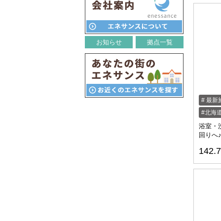
お知らせ
拠点一覧
最新
北海
浴室・
回りへ♪
142