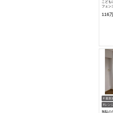
こども
フェン
116
最新
レン
無駄の