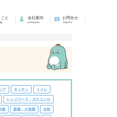
りごと
会社案内
お問合せ
リア
キッチン
トイレ
レンジフード・ガスコンロ
内装
新築・大規模
水栓