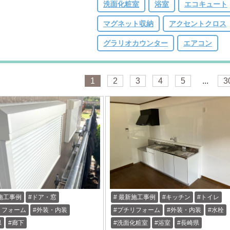
洗面化粧室
浴室
エコキュート
マグネット収納
アクセントクロス
グラリオカウンター
エアコン
1
2
3
4
5
...
3
施工事例
ドア・窓
最新施工事例
キッチン
トイレ
リフォーム
外装・内装
プチリフォーム
外装・内装
水栓
県
廊下
洗面化粧室
浴室
長崎県