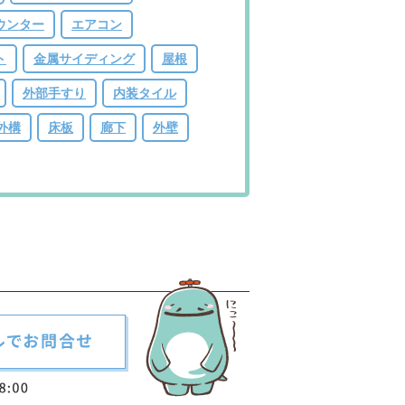
ウンター
エアコン
ト
金属サイディング
屋根
外部手すり
内装タイル
外構
床板
廊下
外壁