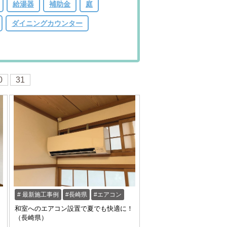
給湯器
補助金
庭
ダイニングカウンター
0
31
最新施工事例
長崎県
エアコン
和室へのエアコン設置で夏でも快適に！
（長崎県）