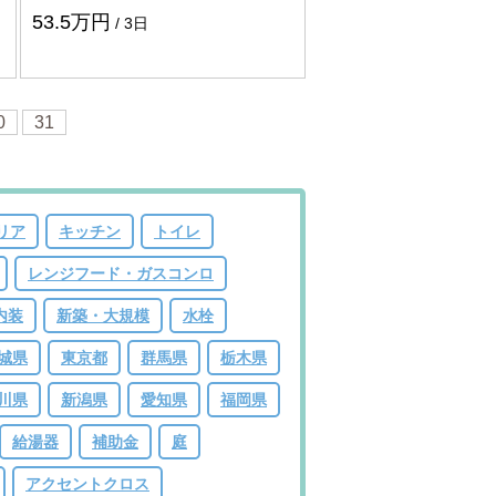
53.5万円
3日
0
31
リア
キッチン
トイレ
レンジフード・ガスコンロ
内装
新築・大規模
水栓
城県
東京都
群馬県
栃木県
川県
新潟県
愛知県
福岡県
給湯器
補助金
庭
アクセントクロス