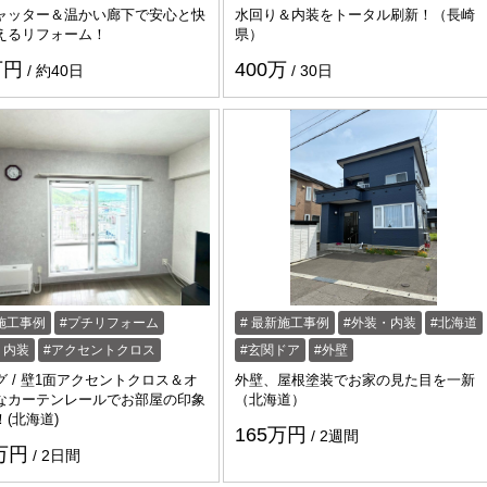
ャッター＆温かい廊下で安心と快
水回り＆内装をトータル刷新！（長崎
えるリフォーム！
県）
万円
400万
約40日
30日
施工事例
プチリフォーム
最新施工事例
外装・内装
北海道
・内装
アクセントクロス
玄関ドア
外壁
グ / 壁1面アクセントクロス＆オ
外壁、屋根塗装でお家の見た目を一新
なカーテンレールでお部屋の印象
（北海道）
(北海道)
165万円
2週間
7万円
2日間