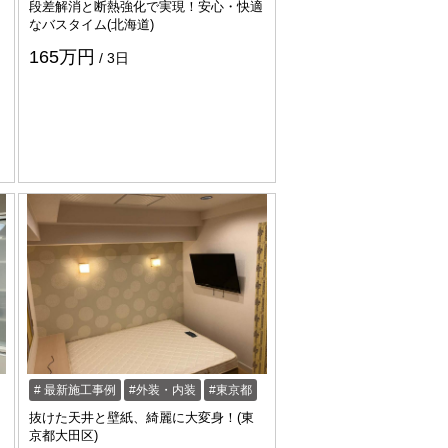
段差解消と断熱強化で実現！安心・快適
なバスタイム(北海道)
165万円
3日
ォ
最新施工事例
外装・内装
東京都
抜けた天井と壁紙、綺麗に大変身！(東
京都大田区)
）