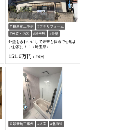
最新施工事例
プチリフォーム
外装・内装
埼玉県
外壁
外壁をきれいにして未来も快適で心地よ
いお家に！！（埼玉県）
151.6万円
24日
最新施工事例
浴室
北海道