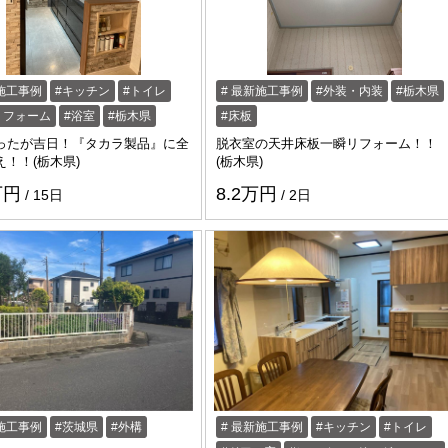
施工事例
キッチン
トイレ
最新施工事例
外装・内装
栃木県
リフォーム
浴室
栃木県
床板
ったが吉日！『タカラ製品』に全
脱衣室の天井床板一瞬リフォーム！！
え！！(栃木県)
(栃木県)
万円
8.2万円
15日
2日
施工事例
茨城県
外構
最新施工事例
キッチン
トイレ