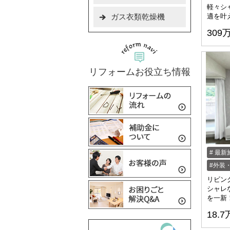
軽々シ
ガス衣類乾燥機
適を叶
309
リフォームお役立ち情報
最新
外装
リビン
シャレ
を一新！
18.