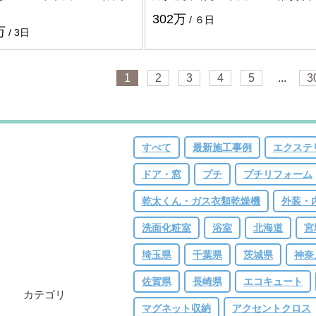
302万
６日
万
3日
1
2
3
4
5
...
3
すべて
最新施工事例
エクステ
ドア・窓
プチ
プチリフォーム
乾太くん・ガス衣類乾燥機
外装・
洗面化粧室
浴室
北海道
宮
埼玉県
千葉県
茨城県
神奈
佐賀県
長崎県
エコキュート
カテゴリ
マグネット収納
アクセントクロス