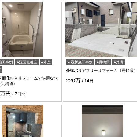
施工事例
洗面化粧室
浴室
最新施工事例
長崎県
外構
道
外構バリアフリーリフォーム（長崎県
洗面化粧台リフォームで快適な水
220万
14日
(北海道)
.7万円
7日間