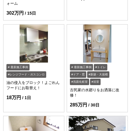
ォーム
302万円
15日
https://www.enessance-reform.com/jirei
ht
最新施工事例
最新施工事例
トイレ
レンジフード・ガスコンロ
ドア・窓
新築・大規模
洗面化粧室
浴室
油の侵入をブロック！よごれん
フードにお取替え！
古民家の水廻りをお洒落に改
修！
18万円
1日
285万円
30日
https://www.enessance-reform.com/jirei
ht