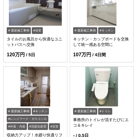
最新施工事例
浴室
最新施工事例
キッチン
タイルのお風呂から快適なユニ
キッチン・カップボードを交換
ットバスへ交換
して統一感ある空間に
120万円
107万円
5日
4日間
https://www.enessance-reform.com/jirei
ht
最新施工事例
キッチン
最新施工事例
トイレ
レンジフード・ガスコンロ
事務所のトイレが流すたびにエ
コ＆キレイ
外装・内装
洗面化粧室
浴室
収納力アップ！水廻り快適リフ
-
0.5日