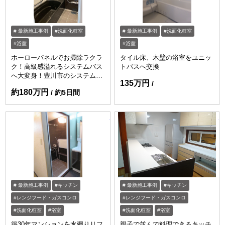
最新施工事例
洗面化粧室
最新施工事例
洗面化粧室
浴室
浴室
ホーローパネルでお掃除ラクラ
タイル床、木壁の浴室をユニッ
ク！高級感溢れるシステムバス
トバスへ交換
へ大変身！豊川市のシステムバ
135万円
スリフォーム
約180万円
約5日間
https://www.enessance-reform.com/jirei
ht
最新施工事例
キッチン
最新施工事例
キッチン
レンジフード・ガスコンロ
レンジフード・ガスコンロ
洗面化粧室
浴室
洗面化粧室
浴室
築30年マンションを水廻りリフ
親子で並んで料理できるキッチ