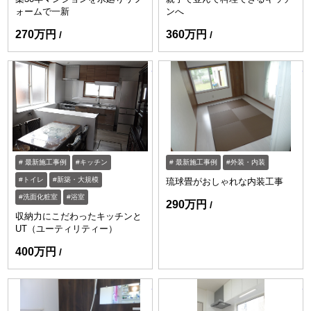
ォームで一新
ンへ
270万円
360万円
https://www.enessance-reform.com/jirei
ht
最新施工事例
キッチン
最新施工事例
外装・内装
トイレ
新築・大規模
琉球畳がおしゃれな内装工事
洗面化粧室
浴室
290万円
収納力にこだわったキッチンと
UT（ユーティリティー）
400万円
https://www.enessance-reform.com/jirei
ht