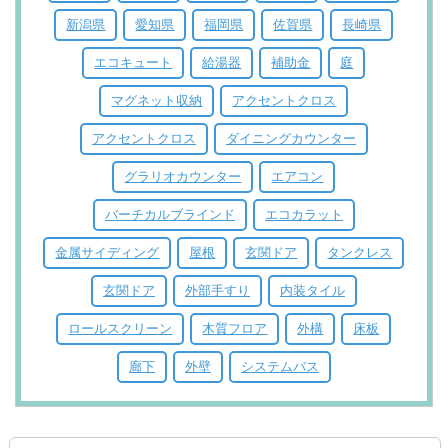
新潟県
愛知県
福岡県
佐賀県
長崎県
エコキュート
給湯器
補助金
庭
マグネット収納
アクセントクロス
アクセントクロス
ダイニングカウンター
グラリオカウンター
エアコン
バーチカルブラインド
エコカラット
金属サイディング
屋根
玄関ドア
タンクレス
玄関ドア
外部手すり
内装タイル
ロールスクリーン
木質フロア
外構
床板
廊下
外壁
システムバス