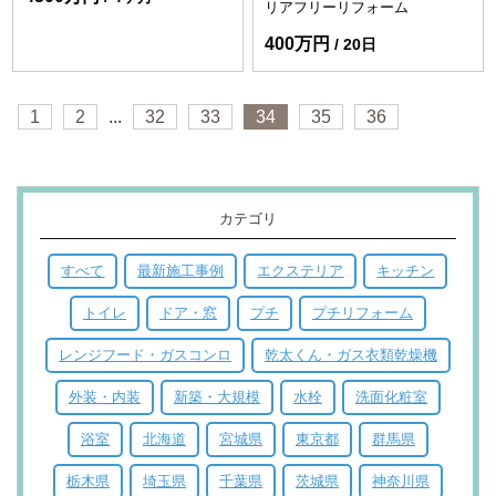
リアフリーリフォーム
400万円
20日
1
2
...
32
33
34
35
36
カテゴリ
すべて
最新施工事例
エクステリア
キッチン
トイレ
ドア・窓
プチ
プチリフォーム
レンジフード・ガスコンロ
乾太くん・ガス衣類乾燥機
外装・内装
新築・大規模
水栓
洗面化粧室
浴室
北海道
宮城県
東京都
群馬県
栃木県
埼玉県
千葉県
茨城県
神奈川県