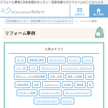
リフォーム事例 | 日本全国のキッチン・浴室水廻りのリフォームのことならエネサンス
日本全国のキッチン・浴室水廻りのリフォームはエネサンス
リフォーム事例
リフォーム事例
人気カテゴリ
すべて
最新施工事例
エクステリア
キッチン
トイレ
ドア・窓
プチ
プチリフォーム
レンジフード・ガスコンロ
乾太くん・ガス衣類乾燥機
外装・内装
新築・大規模
水栓
洗面化粧室
浴室
エコキュート
給湯器
補助金
庭
マグネット収納
アクセントクロス
ダイニングカウンター
グラリオカウンター
エアコン