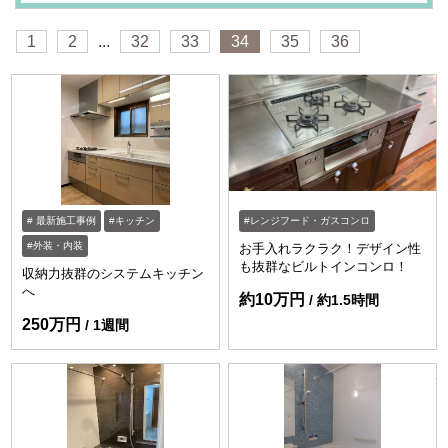
1
2
...
32
33
34
35
36
最新施工事例
キッチン
レンジフード・ガスコンロ
外装・内装
お手入れラクラク！デザイン性
も抜群なビルトインコンロ！
収納力抜群のシステムキッチン
へ
約10万円
約1.5時間
250万円
1週間
ht