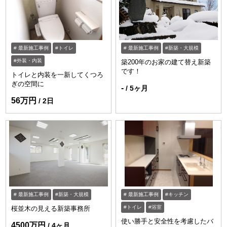
最新施工事例
トイレ
最新施工事例
新築・大規模
外装・内装
築200年のお家の建て替え新築
です！
トイレと内装を一新してくつろ
ぎの空間に
-
5ヶ月
56万円
2日
https://www.enessance-reform.com/jirei
ht
最新施工事例
新築・大規模
最新施工事例
キッチン
トイレ
浴室
桜並木の見える新築事務所
使い勝手と安全性を考慮したバ
4500万円
4ヶ月