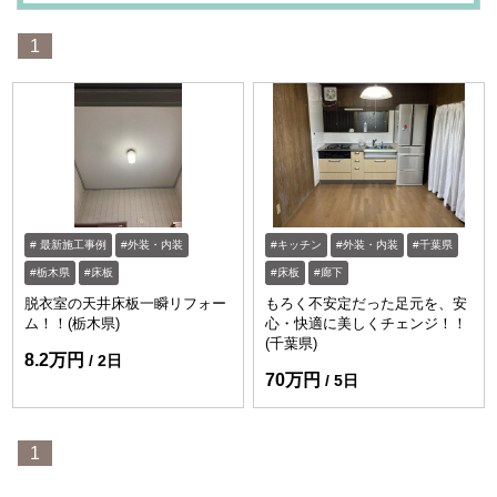
1
最新施工事例
外装・内装
キッチン
外装・内装
千葉県
栃木県
床板
床板
廊下
脱衣室の天井床板一瞬リフォー
もろく不安定だった足元を、安
ム！！(栃木県)
心・快適に美しくチェンジ！！
(千葉県)
8.2万円
2日
70万円
5日
1