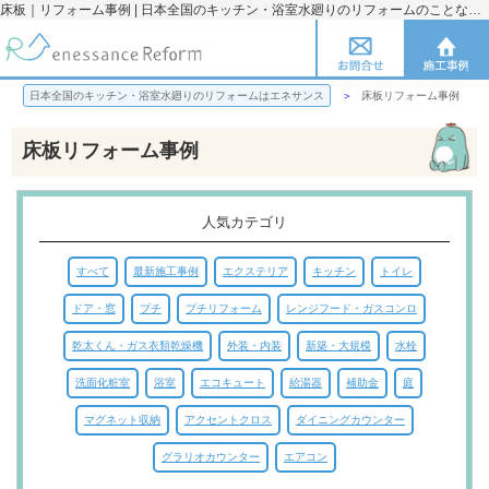
床板｜リフォーム事例 | 日本全国のキッチン・浴室水廻りのリフォームのことならエネサンス
日本全国のキッチン・浴室水廻りのリフォームはエネサンス
床板リフォーム事例
床板リフォーム事例
人気カテゴリ
すべて
最新施工事例
エクステリア
キッチン
トイレ
ドア・窓
プチ
プチリフォーム
レンジフード・ガスコンロ
乾太くん・ガス衣類乾燥機
外装・内装
新築・大規模
水栓
洗面化粧室
浴室
エコキュート
給湯器
補助金
庭
マグネット収納
アクセントクロス
ダイニングカウンター
グラリオカウンター
エアコン