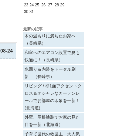
23
24
25
26
27
28
29
30
31
最新の記事
木の温もりに満ちたお家へ
（長崎県）
-08-24
和室へのエアコン設置で夏も
快適に！（長崎県）
水回り＆内装をトータル刷
新！（長崎県）
リビング / 壁1面アクセントク
ロス＆オシャレなカーテンレ
ールでお部屋の印象を一新！
(北海道)
外壁、屋根塗装でお家の見た
目を一新（北海道）
子育て世代の救世主！大人気