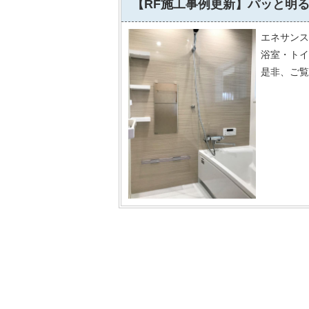
【RF施工事例更新】パッと明る
エネサンス
浴室・トイ
是非、ご覧